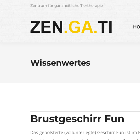
Zentrum für ganzheitliche Tiertherapie
H
Wissenwertes
Brustgeschirr Fun
Das gepolsterte (vollunterlegte) Geschirr Fun ist i