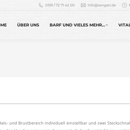
0391 / 72 71 42 00
info@zengati.de
OME
ÜBER UNS
BARF UND VIELES MEHR…
VITA
m Hals- und Brustbereich individuell einstellbar und zwei Stecksch