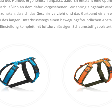
rbau des Hundes ergonomisch anpasst, dadurch entsteht eine optim
ausschließlich an dem dafür vorgesehenen Leinenring eingehakt wir
zuhaken, da sich das Geschirr verzieht und das Gurtband einem er
k des langen Unterbruststegs einen bewegungsfreundlichen Abstan
 Einstellung komplett mit luftdurchlässigen Schaumstoff gepolster