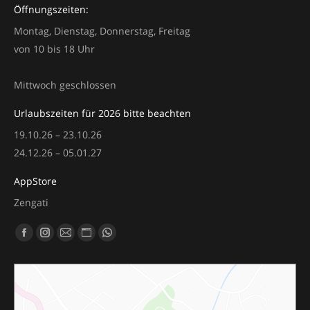
Öffnungszeiten:
Montag, Dienstag, Donnerstag, Freitag
von 10 bis 18 Uhr
Mittwoch geschlossen
Urlaubszeiten für 2026 bitte beachten
19.10.26 – 23.10.26
24.12.26 – 05.01.27
AppStore
Zengati
Finden Sie uns auf:
Facebook
Instagram
E-
Website
Whatsapp
page
page
Mail
page
page
opens
opens
page
opens
opens
in
in
opens
in
in